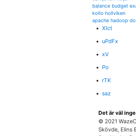
balance budget e
kollo hollviken
apache hadoop do
XIct
uPdFx
xV
Po
rTK
saz
Det är väl ing
© 2021 WazeCon
Skövde, Elins