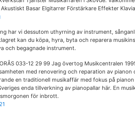
sikverkstan Tjänster Musikaffären i Skövde. Välkommen
Akustiskt Basar Elgitarrer Förstärkare Effekter Klavi
g
ing har vi dessutom uthyrning av instrument, sånga
lagret kan du köpa, hyra, byta och reparera musikin
nya och begagnade instrument.
ORÅS 033-12 29 99 Jag övertog Musikcentralen 199
samheten med renovering och reparation av pianon o
rande en traditionell musikaffär med fokus på pianon 
eriges enda tillverkning av pianopallar här. En musik
smorgonen för inbrott.
21