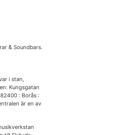
rar & Soundbars.
ar i stan,
ten: Kungsgatan
82400 : Borås :
ntralen är en av
lmusikverkstan