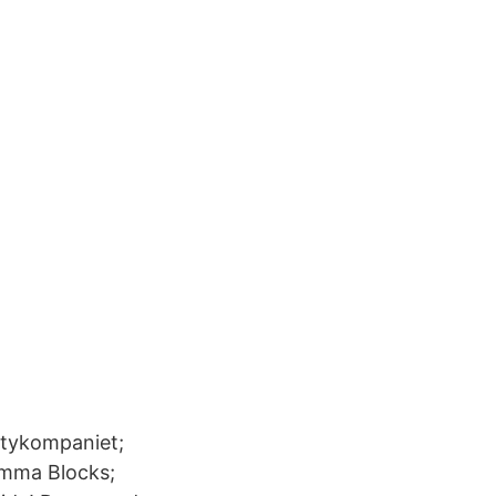
Citykompaniet;
omma Blocks;