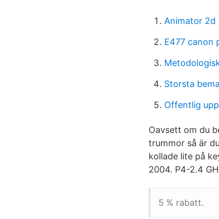
Animator 2d
E477 canon p
Metodologisk
Storsta bema
Offentlig up
Oavsett om du be
trummor så är du
kollade lite på k
2004. P4-2.4 GHz
5 % rabatt.