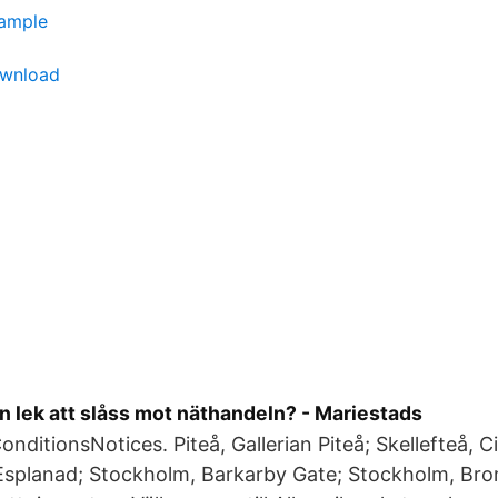
xample
wnload
en lek att slåss mot näthandeln? - Mariestads
ditions​Notices. Piteå, Gallerian Piteå; Skellefteå, 
 Esplanad; Stockholm, Barkarby Gate; Stockholm, Br