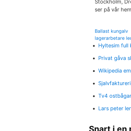
Stockholm, Dr
ser på vår hem
Ballast kungalv
lagerarbetare l
Hyltesim full 
Privat gåva s
Wikipedia e
Sjalvfakturer
Tv4 ostbåga
Lars peter le
Snart i en