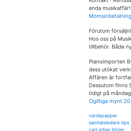
Kontakt · ‎Allmu
enda musikaffär! 
Momsinbetalnin
Förutom försäljn
Hos oss på Musik
tillbehör. Både 
Pianoimporten B
dess utökat verk
Affären är fortfa
Dessutom finns Sv
tidigt på måndag
Ogiltiga mynt 20
vardepapper
samtalsledare tips
carl johan höijer