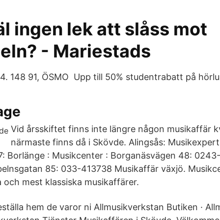
äl ingen lek att slåss mot
eln? - Mariestads
. 148 91, ÖSMO Upp till 50% studentrabatt på hörlu
age
Vid årsskiftet finns inte längre någon musikaffär kv
närmaste finns då i Skövde. Alingsås: Musikexper
: Borlänge : Musikcenter : Borganäsvägen 48: 0243-
belnsgatan 85: 033-413738 Musikaffär växjö. Musikce
 och mest klassiska musikaffärer.
eställa hem de varor ni ‎Allmusikverkstan Butiken · ‎Al