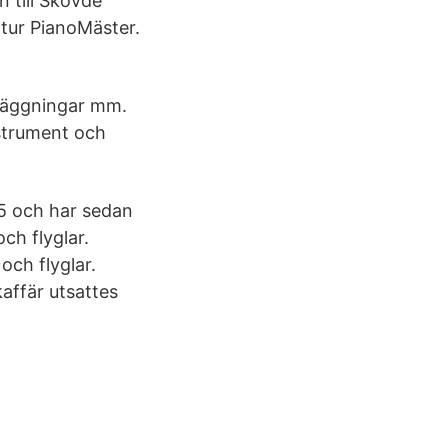
 till Skövde
atur PianoMäster.
nläggningar mm.
strument och
5 och har sedan
ch flyglar.
och flyglar.
affär utsattes