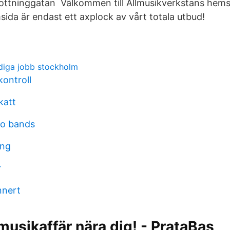
ottninggatan Välkommen till Allmusikverkstans hems
sida är endast ett axplock av vårt totala utbud!
ediga jobb stockholm
kontroll
katt
mo bands
ing
r
nnert
 musikaffär nära dig! - PrataBas