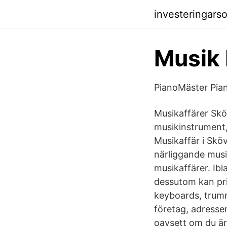
investeringar
Musik
PianoMäster Pian
Musikaffärer Sköv
musikinstrument, 
Musikaffär i Skö
närliggande musi
musikaffärer. Ibl
dessutom kan pris
keyboards, trummo
företag, adresse
oavsett om du är 