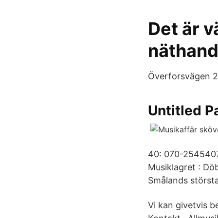
Det är v
näthand
Överforsvägen 24
Untitled P
40: 070-2545407
Musiklagret : Dö
Smålands största
Vi kan givetvis b