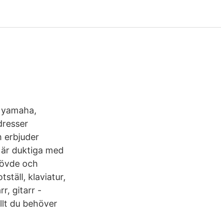
, yamaha,
dresser
m erbjuder
 är duktiga med
Skövde och
täll, klaviatur,
r, gitarr -
llt du behöver