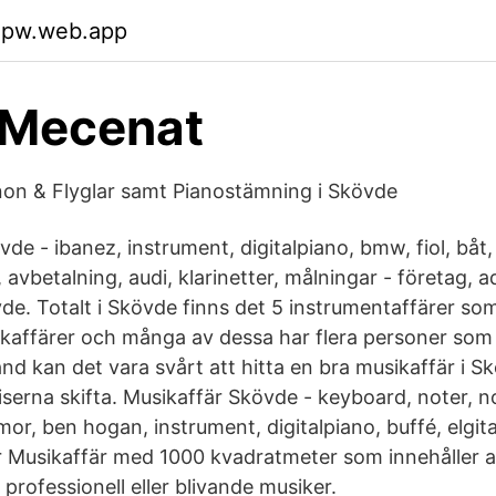
sopw.web.app
 Mecenat
on & Flyglar samt Pianostämning i Skövde
de - ibanez, instrument, digitalpiano, bmw, fiol, båt
avbetalning, audi, klarinetter, målningar - företag, a
vde. Totalt i Skövde finns det 5 instrumentaffärer so
kaffärer och många av dessa har flera personer som
and kan det vara svårt att hitta en bra musikaffär i 
erna skifta. Musikaffär Skövde - keyboard, noter, nots
r, ben hogan, instrument, digitalpiano, buffé, elgitar
r Musikaffär med 1000 kvadratmeter som innehåller a
professionell eller blivande musiker.