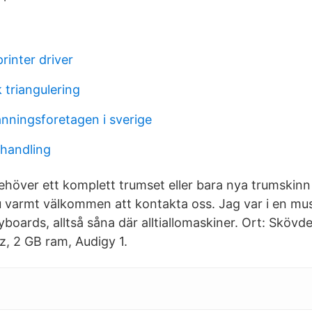
rinter driver
 triangulering
nningsforetagen i sverige
phandling
höver ett komplett trumset eller bara nya trumskinn t
 varmt välkommen att kontakta oss. Jag var i en mus
eyboards, alltså såna där alltiallomaskiner. Ort: Skövd
, 2 GB ram, Audigy 1.