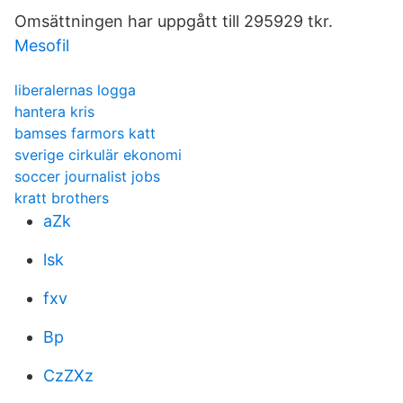
Omsättningen har uppgått till 295929 tkr.
Mesofil
liberalernas logga
hantera kris
bamses farmors katt
sverige cirkulär ekonomi
soccer journalist jobs
kratt brothers
aZk
lsk
fxv
Bp
CzZXz