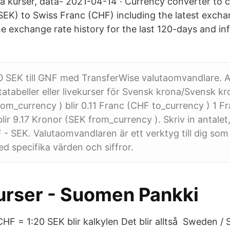
iska kurser, data- 2021-04-14 · Currency converter to
EK) to Swiss Franc (CHF) including the latest excha
e exchange rate history for the last 120-days and i
0 SEK till GNF med TransferWise valutaomvandlare. 
utatabeller eller livekurser för Svensk krona/Svensk k
om_currency ) blir 0.11 Franc (CHF to_currency ) 1 F
lir 9.17 Kronor (SEK from_currency ). Skriv in antalet,
- SEK. Valutaomvandlaren är ett verktyg till dig som v
ed specifika värden och siffror.
urser - Suomen Pankki
F = 1:20 SEK blir kalkylen Det blir alltså Sweden / SE