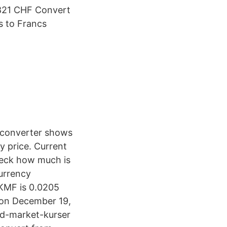
0821 CHF Convert
s to Francs
y converter shows
 price. Current
heck how much is
urrency
KMF is 0.0205
 on December 19,
id-market-kurser