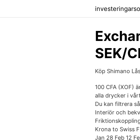
investeringar
Exchan
SEK/CH
Köp Shimano Lå
100 CFA (XOF) är
alla drycker i vår
Du kan filtrera så
Interiör och bek
Friktionskopplin
Krona to Swiss F
Jan 28 Feb 12 Fe