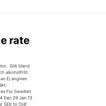
e rate
tion, Sök bland
ch alkoholfritt.
nnan Ej angiven
äkt,
ates For Swedish
14 Dec 29 Jan 13
or SEK to CHF