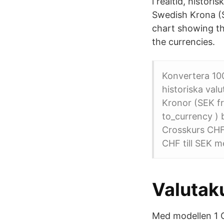
i realtid, histor
Swedish Krona (S
chart showing th
the currencies.
Konvertera 10
historiska val
Kronor (SEK fr
to_currency ) b
Crosskurs CHF 
CHF till SEK m
Valutak
Med modellen 1 CH