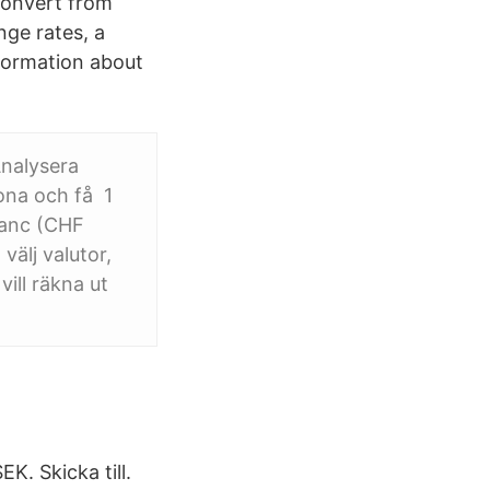
 convert from
nge rates, a
nformation about
Analysera
rona och få 1
ranc (CHF
 välj valutor,
ill räkna ut
K. Skicka till.