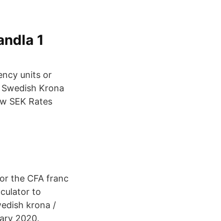
andla 1
ency units or
e Swedish Krona
ew SEK Rates
for the CFA franc
culator to
edish krona /
uary 2020.