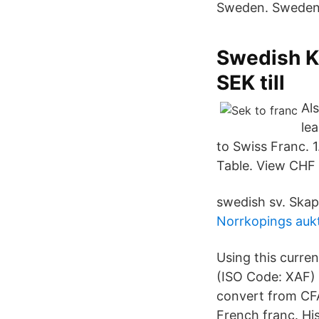
Sweden. Sweden.
Swedish Kr
SEK till
Al
le
to Swiss Franc. 
Table. View CHF 
swedish sv. Skap
Norrkopings auk
Using this curre
(ISO Code: XAF) 
convert from CFA
French franc. Hi