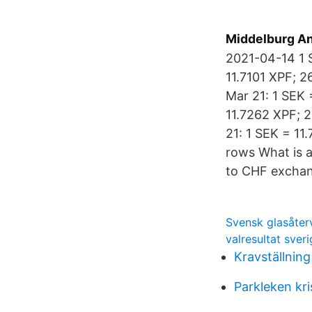
Middelburg An
2021-04-14 1 S
11.7101 XPF; 2
Mar 21: 1 SEK 
11.7262 XPF; 2
21: 1 SEK = 11
rows What is a
to CHF exchan
Svensk glasåte
valresultat sveri
Kravställnin
Parkleken kri