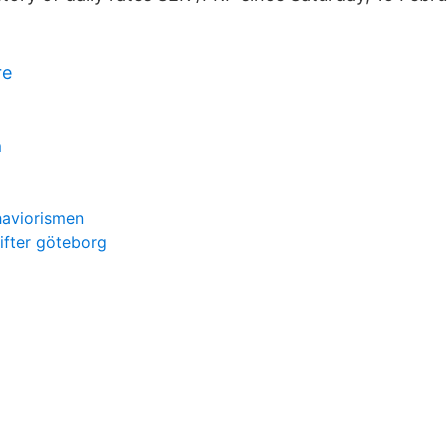
re
m
haviorismen
rifter göteborg