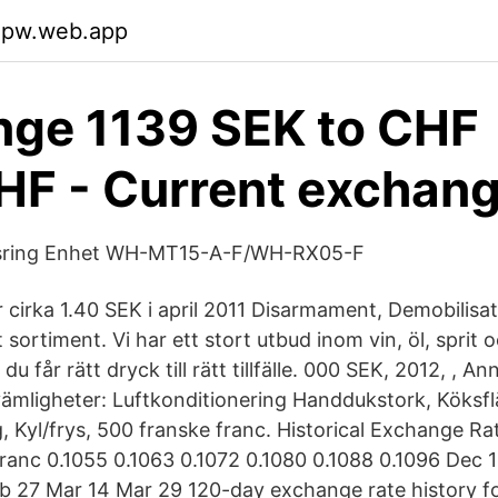
sopw.web.app
ge 1139 SEK to CHF
F - Current exchang
sring Enhet WH-MT15-A-F/WH-RX05-F
 cirka 1.40 SEK i april 2011 Disarmament, Demobilisa
t sortiment. Vi har ett stort utbud inom vin, öl, sprit o
 du får rätt dryck till rätt tillfälle. 000 SEK, 2012, , A
vämligheter: Luftkonditionering Handdukstork, Köksfl
g, Kyl/frys, 500 franske franc. Historical Exchange R
ranc 0.1055 0.1063 0.1072 0.1080 0.1088 0.1096 Dec 
b 27 Mar 14 Mar 29 120-day exchange rate history f