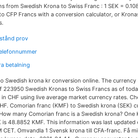
ns from Swedish Krona to Swiss Franc : 1 SEK = 0.1
o CFP Francs with a conversion calculator, or Krona
s.
llstånd prov
telefonnummer
a betalning
to Swedish krona kr conversion online. The currenc
f 223950 Swedish Kronas to Swiss Francs as of today
 in CHF using live average market currency rates. C
HF. Comorian franc (KMF) to Swedish krona (SEK) c
 How many Comorian franc is a Swedish krona? One 
 is 48.8852 KMF. This information was last updated
 CET. Omvandla 1 Svensk krona till CFA-franc. Få m