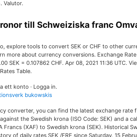
 Valutor.
onor till Schweiziska franc Omv
so, explore tools to convert SEK or CHF to other curr
arn more about currency conversions. Exchange Rat
1.00 SEK = 0.107862 CHF. Apr 08, 2021 11:36 UTC. Vi
Rates Table.
a ett konto · Logga in.
tionsverk bukowskis
ncy converter, you can find the latest exchange rate 
against the Swedish krona (ISO Code: SEK) and a cal
 Francs (XAF) to Swedish krona (SEK). Historical Sw
story of daily rates SEK /FRF since Saturday, 15 Febr