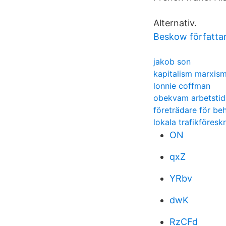
Alternativ.
Beskow författa
jakob son
kapitalism marxis
lonnie coffman
obekvam arbetstid
företrädare för be
lokala trafikföresk
ON
qxZ
YRbv
dwK
RzCFd