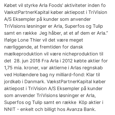
Købet vil styrke Arla Foods' aktiviteter inden fo
VækstPartnerKapital køber aktiepost i TriVision
A/S Eksempler på kunder som anvender
TriVisions løsninger er Arla, Superfos og Tulip
samt en række Jeg håber, at et af dem er Arla.”
Ifølge Lone Thier vil det være meget
nærliggende, at fremtiden for dansk
mælkeproduktion vil være nicheproduktion til
det 28. jun 2018 Fra Arla i 2012 købte aktier for
1,75 mia. kroner, var aktierne i Arlas regnskab
ved Hollændere bag ny milliard-fond: Klar til
jordkøb i Danmark. VækstPartnerKapital køber
aktiepost i TriVision A/S Eksempler på kunder
som anvender TriVisions løsninger er Arla,
Superfos og Tulip samt en række Köp aktier i
NNIT - enkelt och billigt hos Avanza Bank.