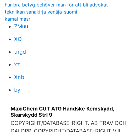
hur bra betyg behöver man för att bli advokat
tekniikan sanakirja venäjä-suomi
kamal masri
ZMuu
XO
tngd
xz
Xnb
by
MaxiChem CUT ATG Handske Kemskydd,
Skärskydd Strl 9
COPYRIGHT/DATABASE-RIGHT. AB TRAV OCH
GALOPP. COPYRIGHT/DATABASE-RIGHT Vill