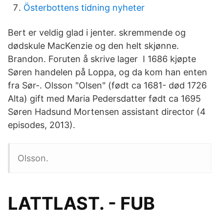
Österbottens tidning nyheter
Bert er veldig glad i jenter. skremmende og
dødskule MacKenzie og den helt skjønne.
Brandon. Foruten å skrive lager I 1686 kjøpte
Søren handelen på Loppa, og da kom han enten
fra Sør-. Olsson "Olsen" (født ca 1681- død 1726
Alta) gift med Maria Pedersdatter født ca 1695
Søren Hadsund Mortensen assistant director (4
episodes, 2013).
Olsson.
LATTLAST. - FUB