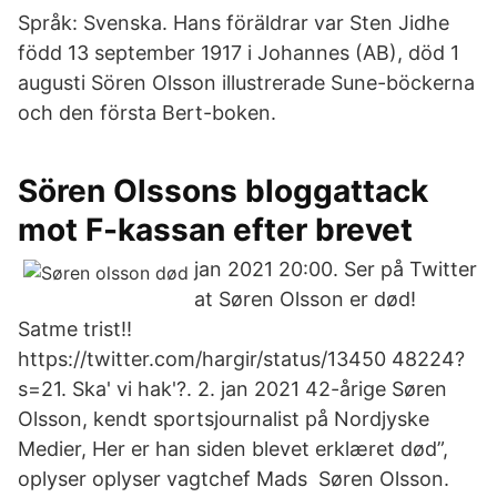
Språk: Svenska. Hans föräldrar var Sten Jidhe
född 13 september 1917 i Johannes (AB), död 1
augusti Sören Olsson illustrerade Sune-böckerna
och den första Bert-boken.
Sören Olssons bloggattack
mot F-kassan efter brevet
jan 2021 20:00. Ser på Twitter
at Søren Olsson er død!
Satme trist!!
https://twitter.com/hargir/status/13450 48224?
s=21. Ska' vi hak'?. 2. jan 2021 42-årige Søren
Olsson, kendt sportsjournalist på Nordjyske
Medier, Her er han siden blevet erklæret død”,
oplyser oplyser vagtchef Mads Søren Olsson.