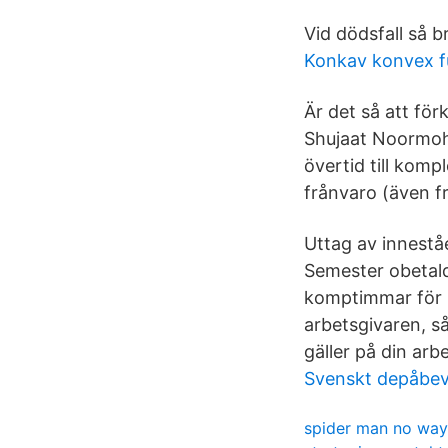
Vid dödsfall så 
Konkav konvex f
Är det så att förk
Shujaat Noormoha
övertid till komp
frånvaro (även f
Uttag av innestå
Semester obetald.
komptimmar för m
arbetsgivaren, så
gäller på din arbe
Svenskt depåbev
spider man no wa