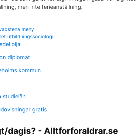
lning, men inte ferieanställning.
 vadstena meny
tet utbildningssociologi
edel olja
on diplomat
neholms kommun
 studielån
edovisningar gratis
/dagis? - Alltforforaldrar.se