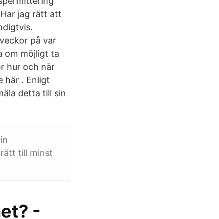
dspermittering
Har jag rätt att
digtvis.
veckor på var
 om möjligt ta
ör hur och när
 här . Enligt
äla detta till sin
in
tt till minst
et? -