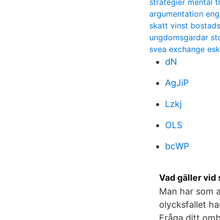
strategier mental t
argumentation eng
skatt vinst bostads
ungdomsgardar st
svea exchange esk
dN
AgJiP
Lzkj
OLS
bcWP
Vad gäller vid
Man har som ar
olycksfallet h
Fråga ditt omb