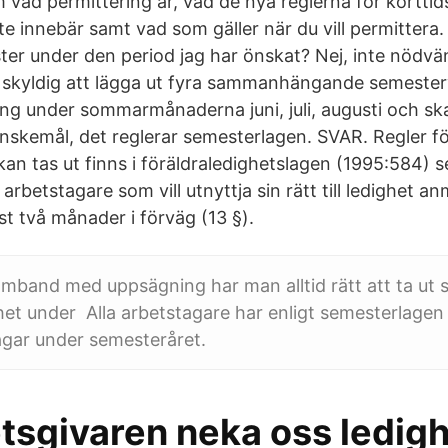
 vad permittering är, vad de nya reglerna för kortti
e innebär samt vad som gäller när du vill permittera. 
r under den period jag har önskat? Nej, inte nödvän
 skyldig att lägga ut fyra sammanhängande semester
g under sommarmånaderna juni, juli, augusti och ska
 önskemål, det reglerar semesterlagen. SVAR. Regler f
kan tas ut finns i föräldraledighetslagen (1995:584) se
rbetstagare som vill utnyttja sin rätt till ledighet anm
t två månader i förväg (13 §).
amband med uppsägning har man alltid rätt att ta ut s
et under Alla arbetstagare har enligt semesterlagen rä
gar under semesteråret.
tsgivaren neka oss ledigh