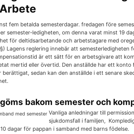
Arbete
inst fem betalda semesterdagar. fredagen före semes
r semester-ledigheten, om denna varat minst 19 dag
het för deltidsarbetande och arbetstagare med ore
 §) Lagens reglering innebär att semesterledigheten f
mpensationstid är ett sätt för en arbetsgivare att k
etat mertid eller övertid. Den anställde har ett kont
är berättigat, sedan kan den anställde i ett senare ske
het.
 göms bakom semester och komp
Vanliga anledningar till permission
sjukdomsfall i familjen, Kompledi
i 10 dagar för pappan i samband med barns födelse.