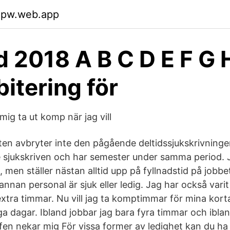
sopw.web.app
 2018 A B C D E F G H
itering för
ig ta ut komp när jag vill
en avbryter inte den pågående deltidssjukskrivning
e sjukskriven och har semester under samma period. J
men ställer nästan alltid upp på fyllnadstid på jobbet
nnan personal är sjuk eller ledig. Jag har också varit
xtra timmar. Nu vill jag ta komptimmar för mina kor
ga dagar. Ibland jobbar jag bara fyra timmar och ibla
n nekar mig För vissa former av ledighet kan du ha rä