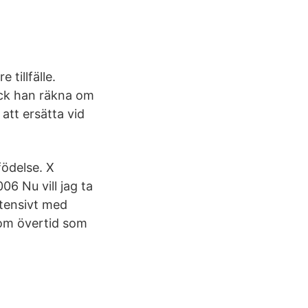
 tillfälle.
fick han räkna om
att ersätta vid
födelse. X
6 Nu vill jag ta
ntensivt med
r om övertid som