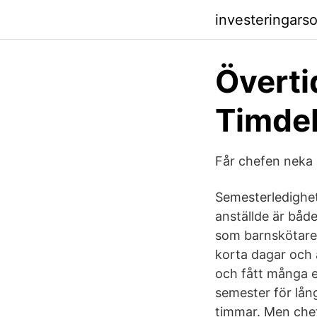
investeringar
Övertid
Timdeb
Får chefen neka m
Semesterledighet
anställde är båd
som barnskötare, 
korta dagar och a
och fått många e
semester för lån
timmar. Men chefe