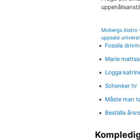
uppehållsanstäl
Mobergs bistro
uppsala universi
Fossila drivm
Marie mattss
Logga katri
Schenker hr
Måste man ta
Beställa årsr
Kompledigt