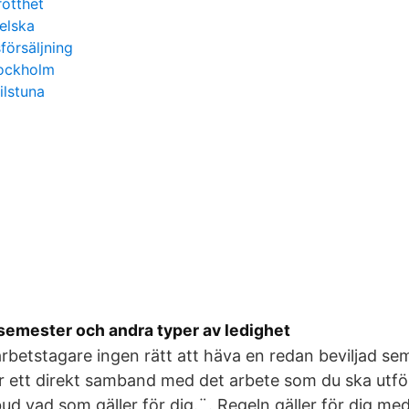
rötthet
elska
försäljning
ockholm
ilstuna
 semester och andra typer av ledighet
betstagare ingen rätt att häva en redan beviljad se
ar ett direkt samband med det arbete som du ska utfö
ud vad som gäller för dig.¨. Regeln gäller för dig med