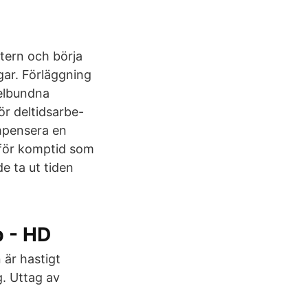
tern och börja
ar. Förläggning
gelbundna
ör deltidsarbe-
ompensera en
o för komptid som
de ta ut tiden
 - HD
 är hastigt
g. Uttag av