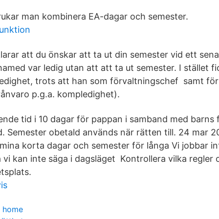
brukar man kombinera EA-dagar och semester.
unktion
larar att du önskar att ta ut din semester vid ett senare
med var ledig utan att att ta ut semester. I stället 
ledighet, trots att han som förvaltningschef samt för 
rånvaro p.g.a. kompledighet).
ende tid i 10 dagar för pappan i samband med barns 
 Semester obetald används när rätten till. 24 mar 200
ina korta dagar och semester för långa Vi jobbar i
 vi kan inte säga i dagsläget Kontrollera vilka regle
tsplats.
is
y home