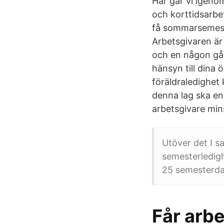
Här går vi igenom
och korttidsarbet
få sommarsemeste
Arbetsgivaren är
och en någon gån
hänsyn till dina
föräldraledighet 
denna lag ska en a
arbetsgivare mins
Utöver det I s
semesterledigh
25 semesterda
Får arbe