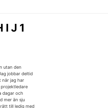
 I J 1
en utan den
ag jobbar deltid
 när jag har
 projektledare
ta dagar och
nd mer än sju
tt till ledig med