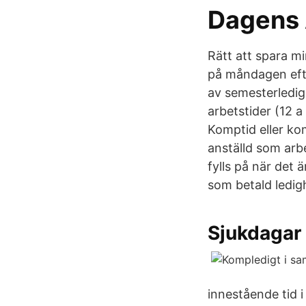
Dagens 
Rätt att spara m
på måndagen efte
av semesterledig
arbetstider (12 a
Komptid eller ko
anställd som arb
fylls på när det 
som betald ledig
Sjukdagar
innestående tid 