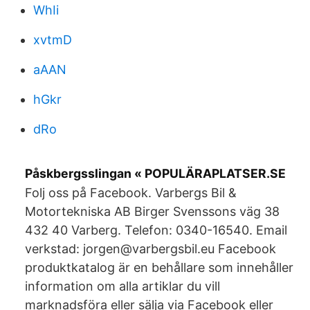
WhIi
xvtmD
aAAN
hGkr
dRo
Påskbergsslingan « POPULÄRAPLATSER.SE
Folj oss på Facebook. Varbergs Bil &
Motortekniska AB Birger Svenssons väg 38
432 40 Varberg. Telefon: 0340-16540. Email
verkstad: jorgen@varbergsbil.eu Facebook
produktkatalog är en behållare som innehåller
information om alla artiklar du vill
marknadsföra eller sälja via Facebook eller